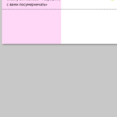
с вами посумерничать»