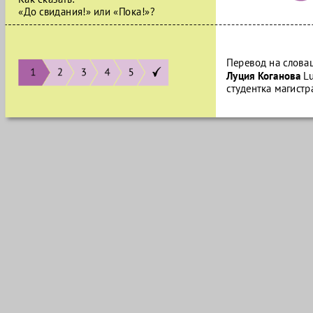
«До свидания!» или «Пока!»?
Перевод на словац
Луция Коганова
Lu
студентка магистр