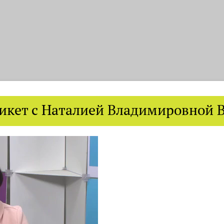
тикет с Наталией Владимировной 