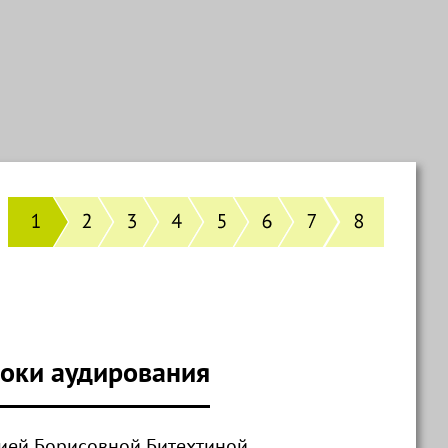
оки аудирования
лией Борисовной Битехтиной