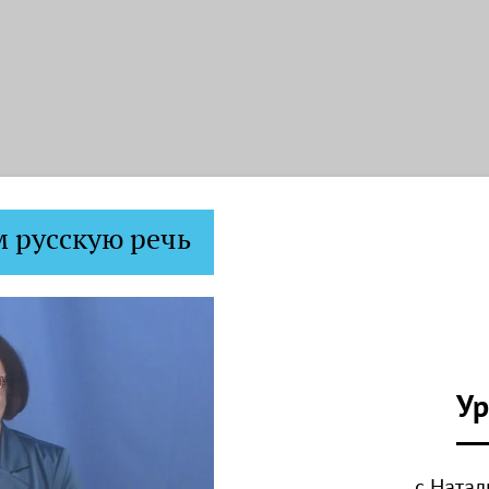
 русскую речь
Ур
с Ната