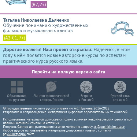
(B2, 7+)
Татьяна Николаевна Дьяченко
Обучение пониманию художественных 
фильмов и музыкальных клипов
(A2-C1, 7+)
Дорогие коллеги! Наш проект открытый.
Надеемся, в этом
году в нём появятся новые авторские курсы по аспектам
практического курса русского языка.
Перейти на полную версию сайта
Образование
Лингвострановедческий
Встречи
Русский язык
на русском
словарь Россия
с Россией
для детей
©
Государственный институт русского языка им. А.С. Пушкина
, 2016-2022
Разработка и сопровождение: Департамент цифровых образовательных технологий
Использование материалов допускается только в личных некоммерческих целях и при
наличии активной ссылки на источник.
Получить баннер для размещения ссылки можно по запросу
ac@pushkin.institute
.
Любое другое использование материалов допускается только с согласия
администрации
сайта.